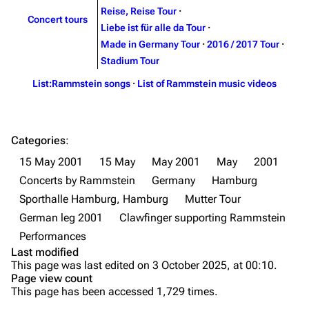
Videography
Videography
Reise, Reise Tour
·
Concert tours
Song list
Song list
Liebe ist für alle da Tour
·
Made in Germany Tour
·
2016 / 2017 Tour
·
Merchandise
Tour dates
Stadium Tour
Merchandise
List:Rammstein songs
·
List of Rammstein music videos
Till Lindemann
Flake Lorenz
Information
Information
Categories
:
Discography
Discography
15 May 2001
15 May
May 2001
May
2001
Concerts by Rammstein
Germany
Hamburg
Videography
Videography
Sporthalle Hamburg, Hamburg
Mutter Tour
Song list
Song list
German leg 2001
Clawfinger supporting Rammstein
Tour dates
Performances
Last modified
Merchandise
Purge
This page was last edited on 3 October 2025, at 00:10.
Page view count
Members
This page has been accessed 1,729 times.