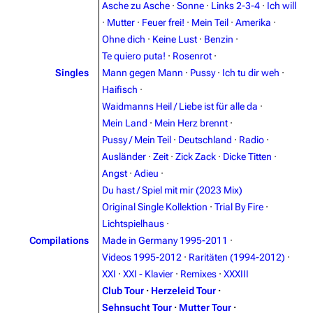
Asche zu Asche
·
Sonne
·
Links 2-3-4
·
Ich will
3.4K
12
290.4K
·
Mutter
·
Feuer frei!
·
Mein Teil
·
Amerika
·
Ohne dich
·
Keine Lust
·
Benzin
·
Navigation
Rammstein
Te quiero puta!
·
Rosenrot
·
Singles
Mann gegen Mann
·
Pussy
·
Ich tu dir weh
·
Main page
Information
Haifisch
·
Blog
Discography
Waidmanns Heil / Liebe ist für alle da
·
Mein Land
·
Mein Herz brennt
·
On this day
Videography
Pussy / Mein Teil
·
Deutschland
·
Radio
·
Random page
Song list
Ausländer
·
Zeit
·
Zick Zack
·
Dicke Titten
·
Angst
·
Adieu
·
Contact
Tour dates
Du hast / Spiel mit mir (2023 Mix)
Merchandise
Original Single Kollektion
·
Trial By Fire
·
Lichtspielhaus
·
Emigrate
Lindemann
Compilations
Made in Germany 1995-2011
·
Videos 1995-2012
·
Raritäten (1994-2012)
·
Information
Information
XXI
·
XXI - Klavier
·
Remixes
·
XXXIII
Discography
Discography
Club Tour
·
Herzeleid Tour
·
Sehnsucht Tour
·
Mutter Tour
·