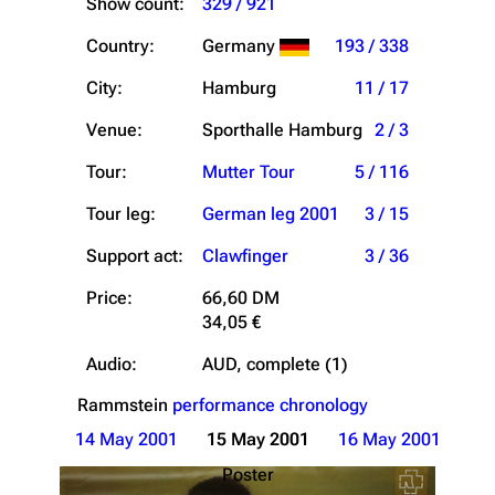
Show count:
329 / 921
Country:
Germany
193 / 338
City:
Hamburg
11 / 17
Venue:
Sporthalle Hamburg
2 / 3
Tour:
Mutter Tour
5 / 116
Tour leg:
German leg 2001
3 / 15
Support act:
Clawfinger
3 / 36
Price:
66,60 DM
34,05 €
Audio:
AUD, complete (1)
Rammstein
performance chronology
14 May 2001
15 May 2001
16 May 2001
Poster