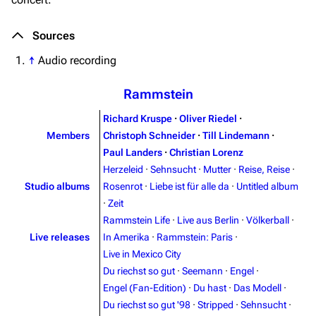
Sources
↑
Audio recording
Rammstein
Richard Kruspe
·
Oliver Riedel
·
Members
Christoph Schneider
·
Till Lindemann
·
Paul Landers
·
Christian Lorenz
Herzeleid
·
Sehnsucht
·
Mutter
·
Reise, Reise
·
Studio albums
Rosenrot
·
Liebe ist für alle da
·
Untitled album
·
Zeit
Rammstein Life
·
Live aus Berlin
·
Völkerball
·
Live releases
In Amerika
·
Rammstein: Paris
·
Live in Mexico City
Du riechst so gut
·
Seemann
·
Engel
·
Engel (Fan-Edition)
·
Du hast
·
Das Modell
·
Du riechst so gut '98
·
Stripped
·
Sehnsucht
·