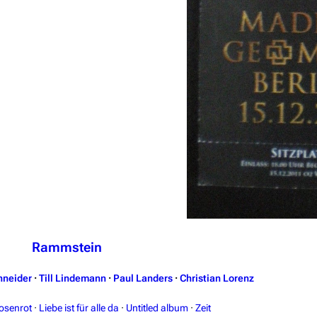
Rammstein
hneider
·
Till Lindemann
·
Paul Landers
·
Christian Lorenz
osenrot
·
Liebe ist für alle da
·
Untitled album
·
Zeit