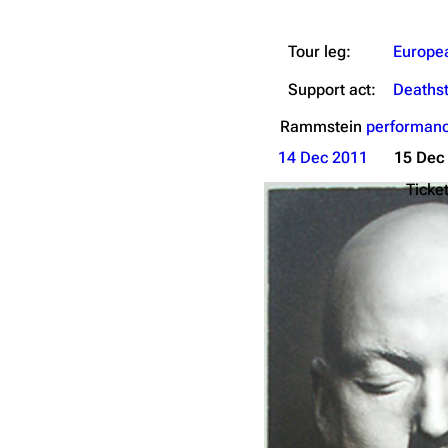
Tour leg:
Europe
Support act:
Deaths
Rammstein
performanc
14 Dec 2011
15 Dec
Ticket