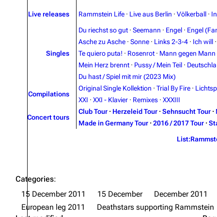
Live releases
Rammstein Life
·
Live aus Berlin
·
Völkerball
·
I
Du riechst so gut
·
Seemann
·
Engel
·
Engel (Fan
Asche zu Asche
·
Sonne
·
Links 2-3-4
·
Ich will
Singles
Te quiero puta!
·
Rosenrot
·
Mann gegen Mann
Mein Herz brennt
·
Pussy / Mein Teil
·
Deutschl
Du hast / Spiel mit mir (2023 Mix)
Original Single Kollektion
·
Trial By Fire
·
Lichtsp
Compilations
XXI
·
XXI - Klavier
·
Remixes
·
XXXIII
Club Tour
·
Herzeleid Tour
·
Sehnsucht Tour
·
Concert tours
Made in Germany Tour
·
2016 / 2017 Tour
·
St
List:Rammst
Categories
:
15 December 2011
15 December
December 2011
European leg 2011
Deathstars supporting Rammstein