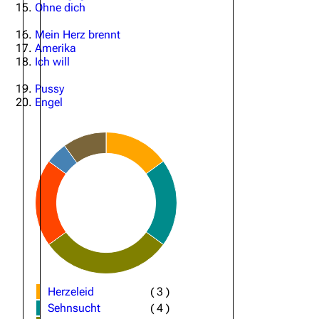
Ohne dich
Oliver Riedel
Mein Herz brennt
Amerika
Christoph Schneider
Ich will
Till Lindemann
Pussy
Paul Landers
Engel
Christian Lorenz
Herzeleid
(
3
)
Sehnsucht
(
4
)