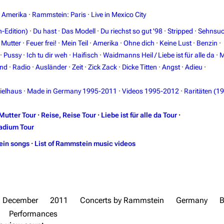
n Amerika
·
Rammstein: Paris
·
Live in Mexico City
-Edition)
·
Du hast
·
Das Modell
·
Du riechst so gut '98
·
Stripped
·
Sehnsuc
·
Mutter
·
Feuer frei!
·
Mein Teil
·
Amerika
·
Ohne dich
·
Keine Lust
·
Benzin
·
·
Pussy
·
Ich tu dir weh
·
Haifisch
·
Waidmanns Heil / Liebe ist für alle da
·
M
and
·
Radio
·
Ausländer
·
Zeit
·
Zick Zack
·
Dicke Titten
·
Angst
·
Adieu
·
ielhaus
·
Made in Germany 1995-2011
·
Videos 1995-2012
·
Raritäten (1
Mutter Tour
·
Reise, Reise Tour
·
Liebe ist für alle da Tour
·
adium Tour
ein songs
·
List of Rammstein music videos
December
2011
Concerts by Rammstein
Germany
B
Performances