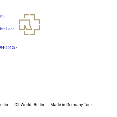
ht
·
ein Land
·
994-2012)
·
erlin
O2 World, Berlin
Made in Germany Tour