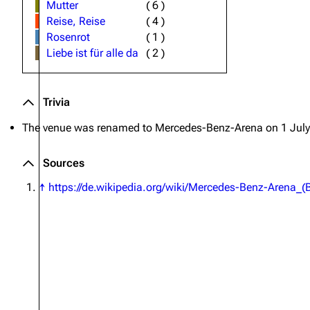
Mutter
(
6
)
Reise, Reise
(
4
)
Rosenrot
(
1
)
Liebe ist für alle da
(
2
)
Trivia
The venue was renamed to
Mercedes-Benz-Arena
on 1 July
Sources
↑
https://de.wikipedia.org/wiki/Mercedes-Benz-Arena_(B