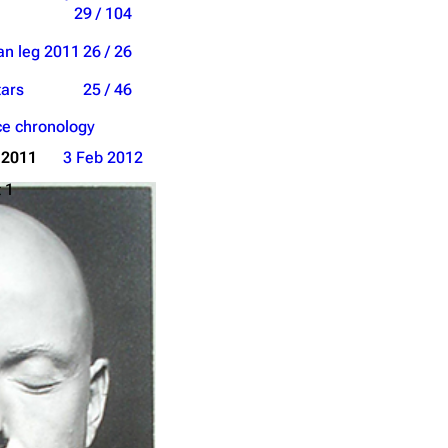
29 / 104
an leg 2011
26 / 26
tars
25 / 46
e chronology
 2011
3 Feb 2012
 1