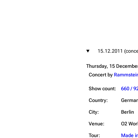
igrate
Lindemann
Till Lindemann
15.12.2011 (conce
mation
Information
Information
Thursday, 15 Decembe
ography
Discography
Discography
Concert by
Rammstei
ography
Videography
Videography
Show count:
660 / 9
list
Song list
Song list
handise
Tour dates
Tour dates
Country:
Germa
Merchandise
Merchandise
City:
Berlin
Venue:
O2 Wor
Tour:
Made i