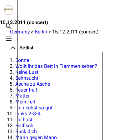
Jump to content
3.4K
10.6K
12
290.4K
15.12.2011
(concert)
Toggle search
Germany
>
Berlin
>
15.12.2011 (concert)
Toggle menu
Navigation
Rammstein
Em
Setlist
Main page
Information
Infor
Sonne
Wollt ihr das Bett in Flammen sehen?
Blog
Discography
Disc
Keine Lust
Sehnsucht
On this day
Videography
Vide
Asche zu Asche
Feuer frei!
Random page
Song list
Song 
Mutter
Contact
Tour dates
Merc
Mein Teil
Du riechst so gut
Merchandise
Links 2-3-4
Du hast
Haifisch
Members
Bück dich
Mann gegen Mann
Richard Kruspe