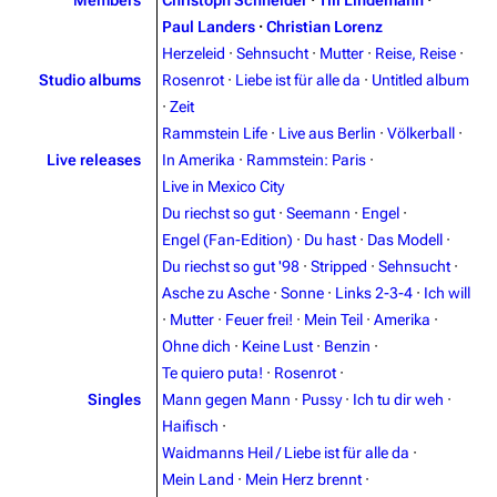
Members
Christoph Schneider
·
Till Lindemann
·
Paul Landers
·
Christian Lorenz
Herzeleid
·
Sehnsucht
·
Mutter
·
Reise, Reise
·
Studio albums
Rosenrot
·
Liebe ist für alle da
·
Untitled album
·
Zeit
Rammstein Life
·
Live aus Berlin
·
Völkerball
·
Live releases
In Amerika
·
Rammstein: Paris
·
Live in Mexico City
Du riechst so gut
·
Seemann
·
Engel
·
Engel (Fan-Edition)
·
Du hast
·
Das Modell
·
Du riechst so gut '98
·
Stripped
·
Sehnsucht
·
Asche zu Asche
·
Sonne
·
Links 2-3-4
·
Ich will
3.4K
12
290.4K
·
Mutter
·
Feuer frei!
·
Mein Teil
·
Amerika
·
Ohne dich
·
Keine Lust
·
Benzin
·
Navigation
Rammstein
Te quiero puta!
·
Rosenrot
·
Singles
Mann gegen Mann
·
Pussy
·
Ich tu dir weh
·
Main page
Information
Haifisch
·
Blog
Discography
Waidmanns Heil / Liebe ist für alle da
·
Mein Land
·
Mein Herz brennt
·
On this day
Videography