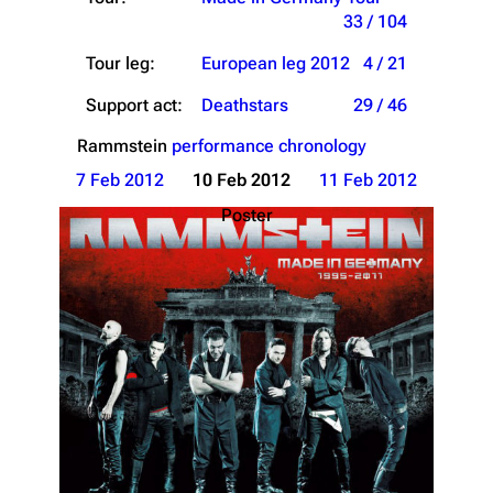
33 / 104
Tour leg:
European leg 2012
4 / 21
Support act:
Deathstars
29 / 46
Rammstein
performance chronology
7 Feb 2012
10 Feb 2012
11 Feb 2012
Poster