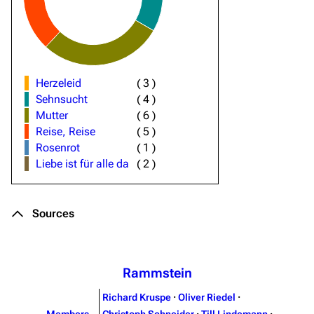
Herzeleid
(
3
)
Sehnsucht
(
4
)
Mutter
(
6
)
Reise, Reise
(
5
)
Rosenrot
(
1
)
Liebe ist für alle da
(
2
)
Sources
Rammstein
Richard Kruspe
·
Oliver Riedel
·