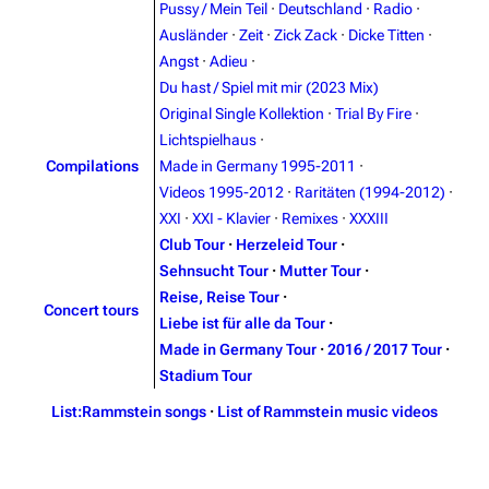
Pussy / Mein Teil
·
Deutschland
·
Radio
·
Random page
Song list
Ausländer
·
Zeit
·
Zick Zack
·
Dicke Titten
·
Angst
·
Adieu
·
Contact
Tour dates
Du hast / Spiel mit mir (2023 Mix)
Merchandise
Original Single Kollektion
·
Trial By Fire
·
Lichtspielhaus
·
Emigrate
Lindemann
Compilations
Made in Germany 1995-2011
·
Videos 1995-2012
·
Raritäten (1994-2012)
·
Information
Information
XXI
·
XXI - Klavier
·
Remixes
·
XXXIII
Discography
Discography
Club Tour
·
Herzeleid Tour
·
Sehnsucht Tour
·
Mutter Tour
·
Videography
Videography
Reise, Reise Tour
·
Concert tours
Song list
Song list
Liebe ist für alle da Tour
·
Made in Germany Tour
·
2016 / 2017 Tour
·
Merchandise
Tour dates
Stadium Tour
Merchandise
List:Rammstein songs
·
List of Rammstein music videos
Till Lindemann
Flake Lorenz