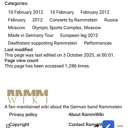
Information
Information
Categories
:
Discography
Discography
10 February 2012
10 February
February 2012
February
2012
Concerts by Rammstein
Russia
Videography
Videography
Moscow
Olympic Sports Complex, Moscow
Song list
Song list
Made in Germany Tour
European leg 2012
Tour dates
Deathstars supporting Rammstein
Performances
Last modified
Merchandise
Purge
This page was last edited on 3 October 2025, at 00:01.
Page view count
Members
This page has been accessed 1,286 times.
Printable version
Richard Kruspe
Permanent link
Oliver Riedel
Cite this page
Information
Christoph Schneider
Not logged in
Setlist
Get shortened URL
Till Lindemann
A fan-maintained wiki about the German band Rammstein
Your IP address will be publicly visible if you make any
Sources
edits.
Privacy policy
About RammWiki
Expand all
Paul Landers
Contents
Share this page
More a
Copyright
Contact RammWiki
Views
Christian Lorenz