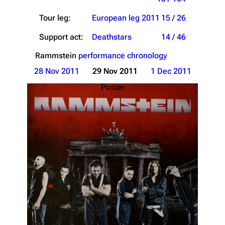
Tour leg:
European leg 2011
15 / 26
Support act:
Deathstars
14 / 46
Rammstein
performance chronology
28 Nov 2011
29 Nov 2011
1 Dec 2011
Poster