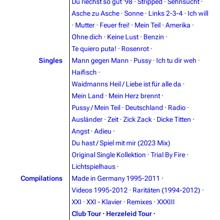
Du riechst so gut '98
·
Stripped
·
Sehnsucht
·
Asche zu Asche
·
Sonne
·
Links 2-3-4
·
Ich will
3.4K
12
290.4K
·
Mutter
·
Feuer frei!
·
Mein Teil
·
Amerika
·
Ohne dich
·
Keine Lust
·
Benzin
·
Navigation
Rammstein
Te quiero puta!
·
Rosenrot
·
Singles
Mann gegen Mann
·
Pussy
·
Ich tu dir weh
·
Main page
Information
Haifisch
·
Blog
Discography
Waidmanns Heil / Liebe ist für alle da
·
Mein Land
·
Mein Herz brennt
·
On this day
Videography
Pussy / Mein Teil
·
Deutschland
·
Radio
·
Random page
Song list
Ausländer
·
Zeit
·
Zick Zack
·
Dicke Titten
·
Angst
·
Adieu
·
Contact
Tour dates
Du hast / Spiel mit mir (2023 Mix)
Merchandise
Original Single Kollektion
·
Trial By Fire
·
Lichtspielhaus
·
Emigrate
Lindemann
Compilations
Made in Germany 1995-2011
·
Videos 1995-2012
·
Raritäten (1994-2012)
·
Information
Information
XXI
·
XXI - Klavier
·
Remixes
·
XXXIII
Discography
Discography
Club Tour
·
Herzeleid Tour
·