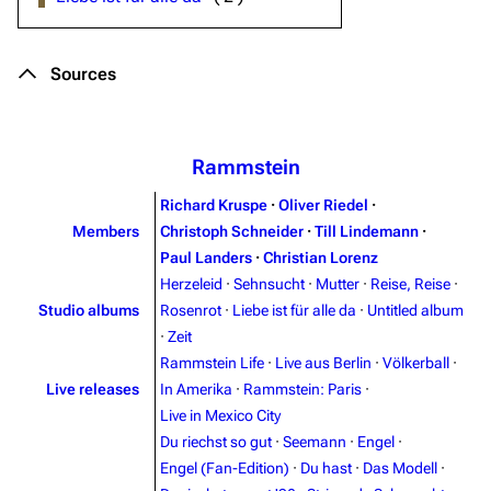
Sources
Rammstein
Richard Kruspe
·
Oliver Riedel
·
Members
Christoph Schneider
·
Till Lindemann
·
Paul Landers
·
Christian Lorenz
Herzeleid
·
Sehnsucht
·
Mutter
·
Reise, Reise
·
Studio albums
Rosenrot
·
Liebe ist für alle da
·
Untitled album
·
Zeit
Rammstein Life
·
Live aus Berlin
·
Völkerball
·
Live releases
In Amerika
·
Rammstein: Paris
·
Live in Mexico City
Du riechst so gut
·
Seemann
·
Engel
·
Engel (Fan-Edition)
·
Du hast
·
Das Modell
·