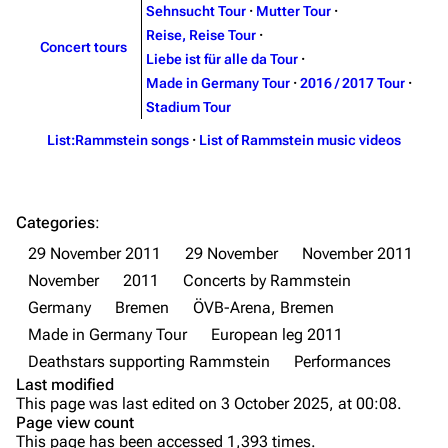
Sehnsucht Tour
·
Mutter Tour
·
Videography
Videography
Reise, Reise Tour
·
Concert tours
Song list
Song list
Liebe ist für alle da Tour
·
Made in Germany Tour
·
2016 / 2017 Tour
·
Merchandise
Tour dates
Stadium Tour
Merchandise
List:Rammstein songs
·
List of Rammstein music videos
Till Lindemann
Flake Lorenz
Information
Information
Categories
:
Discography
Discography
29 November 2011
29 November
November 2011
November
2011
Concerts by Rammstein
Videography
Videography
Germany
Bremen
ÖVB-Arena, Bremen
Song list
Song list
Made in Germany Tour
European leg 2011
Tour dates
Deathstars supporting Rammstein
Performances
Last modified
Merchandise
Purge
This page was last edited on 3 October 2025, at 00:08.
Page view count
Members
This page has been accessed 1,393 times.